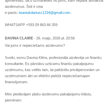
apmierināts, taču uzmanieties no jums, kam nepatīk atmaksāt
aizdevumus. Šeit ir viņa
e-pasts:
iwaniukdariusz1234@gmail.com
.
WHATSAPP +593 09 863 66 359
DAVINA CLAIRE
- 26. maijs, 2026 pl. 20:56
Vai jums ir nepieciešams aizdevums?
Sveiki, esmu Davina Klēra, profesionāla aizdevēja un finanšu
konsultante. Es pārstāvu uzticamu finanšu pakalpojumu
uzņēmumu, kas veltīts tam, lai palīdzētu privātpersonām un
uzņēmumiem ātri un efektīvi piekļūt nepieciešamajam
finansējumam.
Mēs piedāvājam plašu aizdevumu pakalpojumu klāstu,
piemēram: