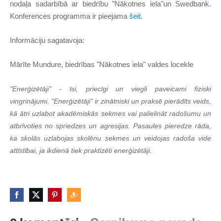
nodaļa sadarbībā ar biedrību "Nākotnes iela"un Swedbank.
Konferences programma ir pieejama
šeit
.
Informāciju sagatavoja:
Mārīte Mundure, biedrības "Nākotnes iela" valdes locekle
"Enerģizētāji" - īsi, priecīgi un viegli paveicami fiziski
vingrinājumi. "Enerģizētāji" ir zinātniski un praksē pierādīts veids,
kā ātri uzlabot akadēmiskās sekmes vai palielināt radošumu un
atbrīvoties no spriedzes un agresijas. Pasaules pieredze rāda,
ka skolās uzlabojas skolēnu sekmes un veidojas radoša vide
attīstībai, ja ikdienā tiek praktizēti enerģizētāji.