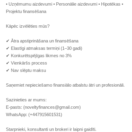
• Uzņēmumu aizdevumi • Personālie aizdevumi • Hipotēkas •
Projektu finansēšana
Kāpēc izvēlēties mūs?
✔ Ātra apstiprināšana un finansēšana
✔ Elastīgi atmaksas termiņi (1–30 gadi)
✔ Konkurētspējīgas likmes no 3%
✔ Vienkāršs process
✔ Nav slēptu maksu
Saņemiet nepieciešamo finansiālo atbalstu ātri un profesionāli.
Sazinieties ar mums:
E-pasts: (
noveltyfinances@gmail.com
)
WhatsApp: (+447915601531)
Starpnieki, konsultanti un brokeri ir laipni gaidīti.