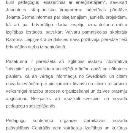
kurš pedagogus iepazīstinās ar enerģizētājiem*, savukārt
Jaunatnes starptautisko programmu aģentūras pārstāve
Jolanta Sermā informēs par pieejamajiem jauniešu projektiem,
kā arī par brīvprātīgo darba iespēju izmantošanu mūsu
izglītības iestādēs, savukārt Vaivaru pamatskolas skolotāja
Ramona Liepiņa-Krauja dalīsies savā pozitīvajā pieredzē tieši
brīvprātīgo darba izmantošanā.
Pasākumā ir paredzēta arī izglītības iestāžu informatīva
"atskaite" par paveikto iepriekšējā mācību gadā un nākotnes
plāniem, kā arī vērtīga informācija no Swedbank un citām
novada iestādēm par pieejamiem finanšu un citiem resursiem
veiksmīgai mācību procesa organizēšanai un dzīves prasmju
apgūšanai. Neizpaliks arī muzikāli sveicieni un novada
pedagogu sadziedāšanās.
Pedagogu konferenci organizē Carnikavas novada
pašvaldības Centrālās administrācijas Izglītības un kultūras