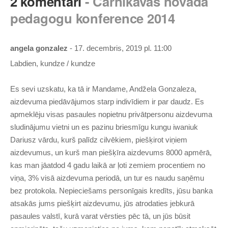
2 komentāri
- Carnikavas novada
pedagogu konference 2014
angela gonzalez
- 17. decembris, 2019 pl. 11:00
Labdien, kundze / kundze
Es sevi uzskatu, ka tā ir Mandame, Andžela Gonzaleza,
aizdevuma piedāvājumos starp indivīdiem ir par daudz. Es
apmeklēju visas pasaules nopietnu privātpersonu aizdevuma
sludinājumu vietni un es pazinu briesmīgu kungu iwaniuk
Dariusz vārdu, kurš palīdz cilvēkiem, piešķirot viņiem
aizdevumus, un kurš man piešķīra aizdevums 8000 apmērā,
kas man jāatdod 4 gadu laikā ar ļoti zemiem procentiem no
viņa, 3% visā aizdevuma periodā, un tur es naudu saņēmu
bez protokola. Nepieciešams personīgais kredīts, jūsu banka
atsakās jums piešķirt aizdevumu, jūs atrodaties jebkurā
pasaules valstī, kurā varat vērsties pēc tā, un jūs būsit