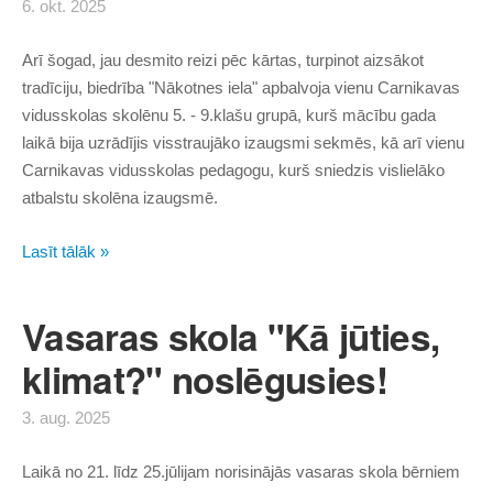
6. okt. 2025
Arī šogad, jau desmito reizi pēc kārtas, turpinot aizsākot
tradīciju, biedrība "Nākotnes iela" apbalvoja vienu Carnikavas
vidusskolas skolēnu 5. - 9.klašu grupā, kurš mācību gada
laikā bija uzrādījis visstraujāko izaugsmi sekmēs, kā arī vienu
Carnikavas vidusskolas pedagogu, kurš sniedzis vislielāko
atbalstu skolēna izaugsmē.
Lasīt tālāk »
Vasaras skola "Kā jūties,
klimat?" noslēgusies!
3. aug. 2025
Laikā no 21. līdz 25.jūlijam norisinājās vasaras skola bērniem