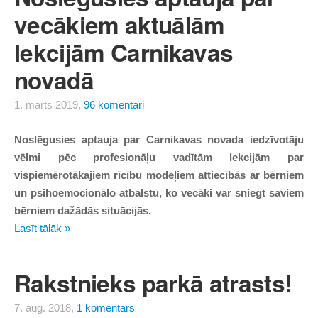
vecākiem aktuālām
lekcijām Carnikavas
novadā
1. marts 2019,
96 komentāri
Noslēgusies aptauja par Carnikavas novada iedzīvotāju
vēlmi pēc profesionāļu vadītām lekcijām par
vispiemērotākajiem rīcību modeļiem attiecībās ar bērniem
un psihoemocionālo atbalstu, ko vecāki var sniegt saviem
bērniem dažādās situācijās.
Lasīt tālāk »
Rakstnieks parkā atrasts!
7. aug. 2018,
1 komentārs