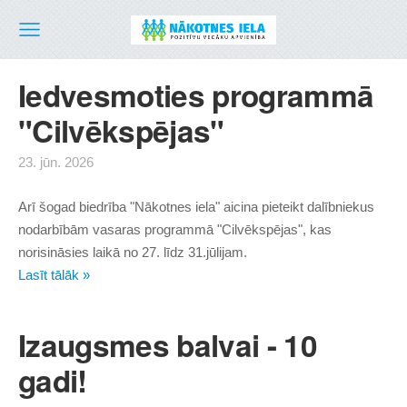
Iedvesmoties programmā
"Cilvēkspējas"
23. jūn. 2026
Arī šogad biedrība "Nākotnes iela" aicina pieteikt dalībniekus
nodarbībām vasaras programmā "Cilvēkspējas", kas
norisināsies laikā no 27. līdz 31.jūlijam.
Lasīt tālāk »
Izaugsmes balvai - 10
gadi!