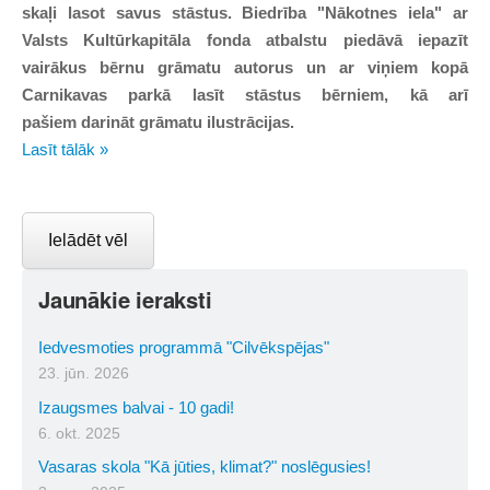
skaļi lasot savus stāstus. Biedrība "Nākotnes iela" ar
Valsts Kultūrkapitāla fonda atbalstu piedāvā iepazīt
vairākus bērnu grāmatu autorus un ar viņiem kopā
Carnikavas parkā lasīt stāstus bērniem, kā arī
pašiem
darināt grāmatu ilustrācijas.
Lasīt tālāk »
Ielādēt vēl
Jaunākie ieraksti
Iedvesmoties programmā "Cilvēkspējas"
23. jūn. 2026
Izaugsmes balvai - 10 gadi!
6. okt. 2025
Vasaras skola "Kā jūties, klimat?" noslēgusies!