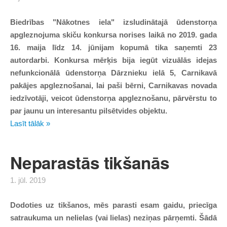
Biedrības "Nākotnes iela" izsludinātajā ūdenstorņa
apgleznojuma skiču konkursa norises laikā no 2019. gada
16. maija līdz 14. jūnijam kopumā tika saņemti 23
autordarbi. Konkursa mērķis bija iegūt vizuālās idejas
nefunkcionālā ūdenstorņa Dārznieku ielā 5, Carnikavā
pakājes apgleznošanai, lai paši bērni, Carnikavas novada
iedzīvotāji, veicot ūdenstorņa apgleznošanu, pārvērstu to
par jaunu un interesantu pilsētvides objektu.
Lasīt tālāk »
Neparastās tikšanās
1. jūl. 2019
Dodoties uz tikšanos, mēs parasti esam gaidu, priecīga
satraukuma un nelielas (vai lielas) neziņas pārņemti. Šādā