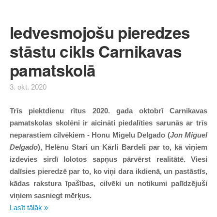
Iedvesmojošu pieredzes
stāstu cikls Carnikavas
pamatskolā
3. okt. 2020
Trīs piektdienu rītus 2020. gada oktobrī
Carnikavas
pamatskolas skolēni ir aicināti piedalīties sarunās ar trīs
neparastiem cilvēkiem - Honu Migelu Delgado (
Jon Miguel
Delgado
), Helēnu Stari un Kārli Bardeli par to, kā viņiem
izdevies sirdī lolotos sapņus pārvērst realitātē. Viesi
dalīsies pieredzē par to, ko viņi dara ikdienā, un pastāstīs,
kādas rakstura īpašības, cilvēki un notikumi palīdzējuši
viņiem sasniegt mērķus.
Lasīt tālāk »