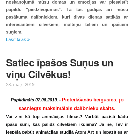
noskaņojumā mūsu domas un emocijas var piesaistīt
papildu "piedzīvojumus". Tā tas gadījās arī mūsu
pasākuma dalībniekiem, kuri divas dienas satikās ar
interesantiem cilvēkiem, multeņu tēliem un īpašiem
suņiem.
Lasīt tālāk »
Satiec īpašos Suņus un
viņu Cilvēkus!
28. maijs 2019
Pieteikšanās beigusies, jo
Papildināts 07.06.2019.
-
sasniegts maksimālais dalībnieku skaits.
Vai zini kā top animācijas filmas? Varbūt pazīsti kādu
īpašu suni, kas palīdz cilvēkiem ikdienā? Ja nē, Tev ir
iespēja pabūt animācijas studijā Atom Art un iepazīties ar