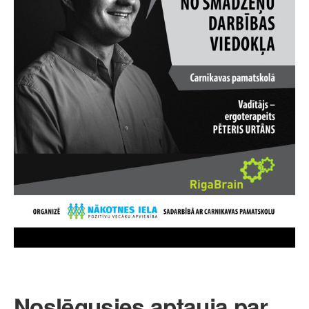
Noslēgusies aptauja par