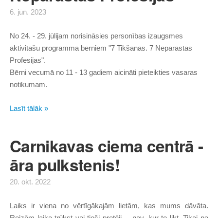
6. jūn. 2023
No 24. - 29. jūlijam norisināsies personības izaugsmes
aktivitāšu programma bērniem "7 Tikšanās. 7 Neparastas
Profesijas".
Bērni vecumā no 11 - 13 gadiem aicināti pieteikties vasaras
notikumam.
Lasīt tālāk »
Carnikavas ciema centrā -
āra pulkstenis!
20. okt. 2022
Laiks ir viena no vērtīgākajām lietām, kas mums dāvāta.
Reizēm laika trūkst vai tieši pretēji - nav, kur to likt. Tikai pa