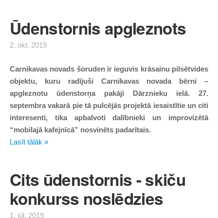
Ūdenstornis apgleznots
2. okt. 2019
Carnikavas novads šoruden ir ieguvis krāsainu pilsētvides
objektu, kuru radījuši Carnikavas novada bērni –
apgleznotu ūdenstorņa pakāji Dārznieku ielā. 27.
septembra vakarā pie tā pulcējās projektā iesaistītie un citi
interesenti, tika apbalvoti dalībnieki un improvizētā
“mobilajā kafejnīcā” nosvinēts padarītais.
Lasīt tālāk »
Cits ūdenstornis - skiču
konkurss noslēdzies
1. jūl. 2019