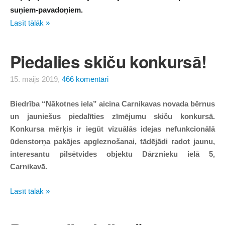
suņiem-pavadoņiem.
Lasīt tālāk »
Piedalies skiču konkursā!
15. maijs 2019,
466 komentāri
Biedrība “Nākotnes iela” aicina Carnikavas novada bērnus
un jauniešus piedalīties zīmējumu skiču konkursā.
Konkursa mērķis ir iegūt vizuālās idejas nefunkcionālā
ūdenstorņa pakājes apgleznošanai, tādējādi radot jaunu,
interesantu pilsētvides objektu Dārznieku ielā 5,
Carnikavā.
Lasīt tālāk »