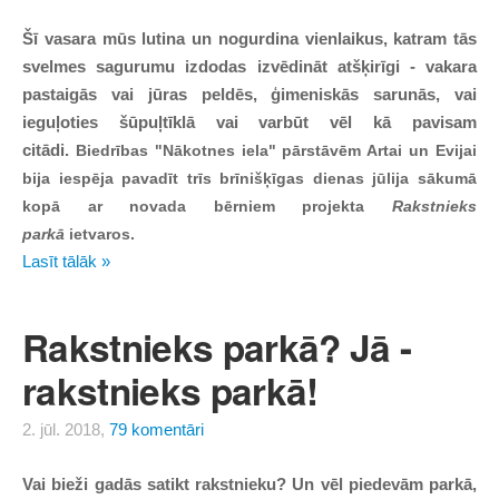
Šī vasara mūs lutina un nogurdina vienlaikus, katram tās
svelmes sagurumu izdodas izvēdināt atšķirīgi - vakara
pastaigās vai jūras peldēs, ģimeniskās sarunās, vai
ieguļoties šūpuļtīklā vai varbūt vēl kā pavisam
citādi.
Biedrības "Nākotnes iela" pārstāvēm Artai un Evijai
bija iespēja pavadīt trīs brīnišķīgas dienas jūlija sākumā
kopā ar novada bērniem projekta
Rakstnieks
parkā
ietvaros.
Lasīt tālāk »
Rakstnieks parkā? Jā -
rakstnieks parkā!
2. jūl. 2018,
79 komentāri
Vai bieži gadās satikt rakstnieku? Un vēl piedevām parkā,