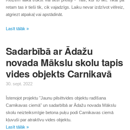
retam tas ir tieši tik, cik vajadzīgs. Laiku nevar izdzīvot vēlreiz,
atgriezt atpakaļ vai apstādināt.
Lasīt tālāk »
Sadarbībā ar Ādažu
novada Mākslu skolu tapis
vides objekts Carnikavā
30. sept. 2022
Īstenojot projektu "Jaunu pilsētvides objektu radīšana
Carnikavas ciemā" un sadarbībā ar Ādažu novada Mākslu
skolu neizteiksmīgie betona puķu podi Carnikavas ciemā
kļuvuši par atraktīvu vides objektu.
Lasīt tālāk »