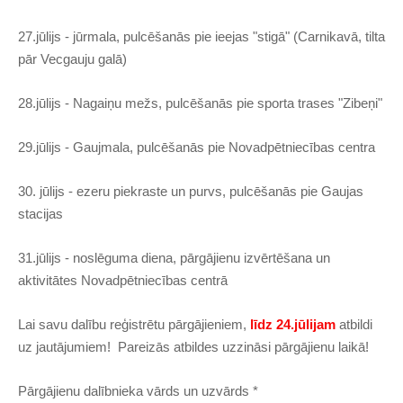
27.jūlijs - jūrmala, pulcēšanās pie ieejas "stigā" (Carnikavā, tilta
pār Vecgauju galā)
28.jūlijs - Nagaiņu mežs, pulcēšanās pie sporta trases "Zibeņi"
29.jūlijs - Gaujmala, pulcēšanās pie Novadpētniecības centra
30. jūlijs - ezeru piekraste un purvs, pulcēšanās pie Gaujas
stacijas
31.jūlijs - noslēguma diena, pārgājienu izvērtēšana un
aktivitātes Novadpētniecības centrā
Lai savu dalību reģistrētu pārgājieniem,
līdz
24.jūlijam
atbildi
uz jautājumiem! Pareizās atbildes uzzināsi pārgājienu laikā!
Pārgājienu dalībnieka vārds un uzvārds
*