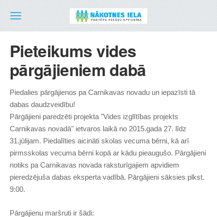
Pieteikums vides
pārgājieniem dabā
Piedalies pārgājienos pa Carnikavas novadu un iepazīsti tā
dabas daudzveidību!
Pārgājieni paredzēti projekta "Vides izglītības projekts
Carnikavas novadā" ietvaros laikā no 2015.gada 27. līdz
31.jūlijam. Piedalīties aicināti skolas vecuma bērni, kā arī
pirmsskolas vecuma bērni kopā ar kādu pieaugušo. Pārgājieni
notiks pa Carnikavas novada raksturīgajiem apvidiem
pieredzējuša dabas eksperta vadībā. Pārgājieni sāksies plkst.
9:00.
Pārgājienu maršruti ir šādi: