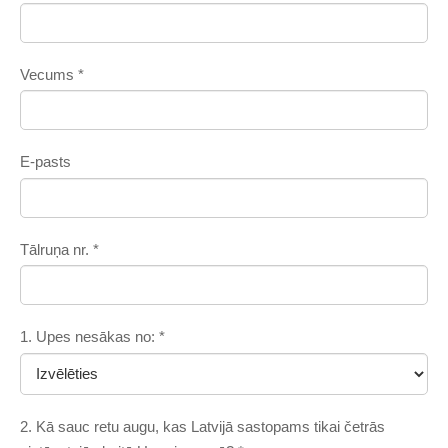
Vecums
*
E-pasts
Tālruņa nr.
*
1. Upes nesākas no:
*
2. Kā sauc retu augu, kas Latvijā sastopams tikai četrās