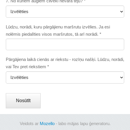
7. No kuriem augiem cilvēki nevāra tēju?
*
Lūdzu, norādi, kuru pārgājienu maršrutu izvēlies. Ja esi
nolēmis piedalīties visos maršrutos, tā arī norādi.
*
Pārgājiena laikā cienās ar riekstu - rozīņu našķi. Lūdzu, norādi,
vai Tev pret riekstiem
*
Veidots ar
Mozello
- labo mājas lapu ģeneratoru.