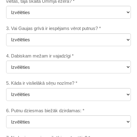
vietās, tajā skaitā Ummja ezerā?
*
3. Vai Gaujas grīvā ir iespējams vērot putnus?
*
4. Dabiskam mežam ir vajadzīgi
*
5. Kāda ir vislielākā sēņu nozīme?
*
6. Putnu dziesmas biežāk dzirdamas:
*