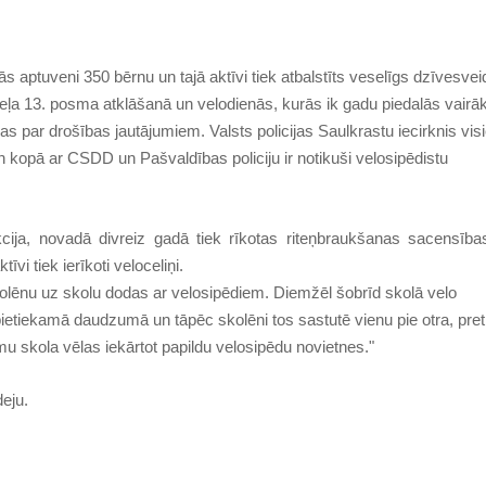
aptuveni 350 bērnu un tajā aktīvi tiek atbalstīts veselīgs dzīvesvei
o” ceļa 13. posma atklāšanā un velodienās, kurās ik gadu piedalās vairā
as par drošības jautājumiem. Valsts policijas Saulkrastu iecirknis vi
kopā ar CSDD un Pašvaldības policiju ir notikuši velosipēdistu
cija, novadā divreiz gadā tiek rīkotas riteņbraukšanas sacensības
īvi tiek ierīkoti veloceliņi.
olēnu uz skolu dodas ar velosipēdiem. Diemžēl šobrīd skolā velo
 pietiekamā daudzumā un tāpēc skolēni tos sastutē vienu pie otra, pret
mu skola vēlas iekārtot papildu velosipēdu novietnes​."
deju.