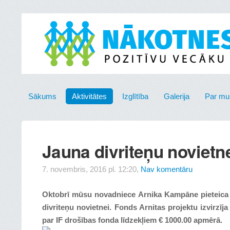
Sākums
Aktivitātes
Izglītība
Galerija
Par m
Jauna divriteņu noviet
7. novembris, 2016 pl. 12:20,
Nav komentāru
Oktobrī mūsu novadniece Arnika Kampāne pieteica 
divriteņu novietnei. Fonds Arnitas projektu izvirzīj
par IF drošības fonda līdzekļiem € 1000.00 apmērā.