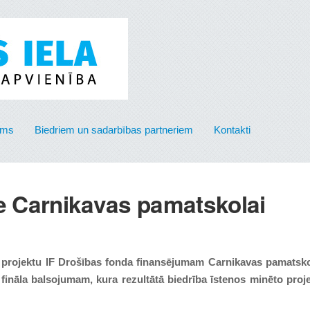
ums
Biedriem un sadarbības partneriem
Kontakti
ne Carnikavas pamatskolai
projektu IF Drošības fonda finansējumam Carnikavas pamatsk
a fināla balsojumam, kura rezultātā biedrība īstenos minēto proj