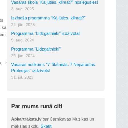
Vasaras skola "Kā jūties, klimat?" noslēgusies!
3. aug. 2025
Izzinoša programma "Kā jūties, klimat?"
ds.
24. jūn. 2025
k kā
Programma "Līdzgaitnieki" izdzīvota!
siem
5. aug. 2024
Programma "Līdzgaitnieki"
29. jūn. 2024
, ir
Vasaras notikums "7 Tikšanās. 7 Neparastas
Profesijas" izdzīvots!
31. jūl. 2023
Par mums runā citi
Apkartraksts.lv
par Carnikavas Mūzikas un
mākslas skolu.
Skatīt
.