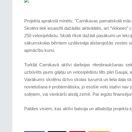
Projekta aprakstā minēts: "
Carnikavas pamatskolā mācās 
Skolēni tiek iesaistīti dažādās aktivitātēs, arī “Veloeir
250 velosipēdistu. Skolā rīkoti dažādi pasākumi un lekcij
sākumskolas bērniem uzdāvināja atstarojošās vestes un 
apmācību kursi.
Turklāt Carnikavā aktīvi darbojas riteņbraukšanas sek
uzbūvēts jauns gājēju un velosipēdistu tilts pāri Gaujai, akt
Vairākums skolēnu dzīvo skolas tuvumā un liela daļa sk
novietošana ir problemātiska, jo esošie velo statīvi nav
soliņiem, vai vienkārši atstāj zemē. Par iegūto finansēju
Paldies visiem, kas aktīvi balsoja un atbalstīja projekta i