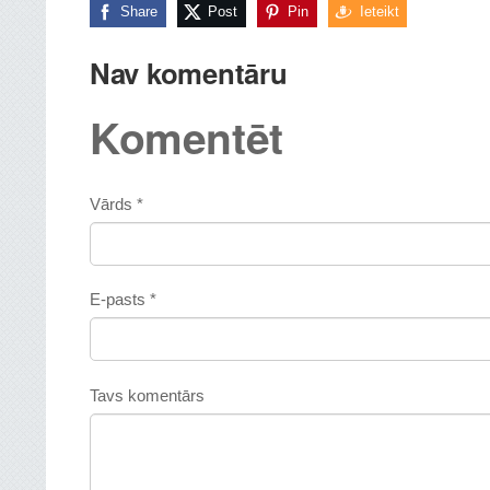
Share
Post
Pin
Ieteikt
Nav komentāru
Komentēt
Vārds *
E-pasts *
Tavs komentārs